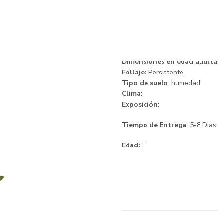
Jazmin Enr
Descripción.
Dimensiones en edad adulta
Follaje:
Persistente.
Tipo de suelo
: humedad.
Clima
:
Exposición:
Tiempo de Entrega
: 5-8 Dias.
Edad:
“,”