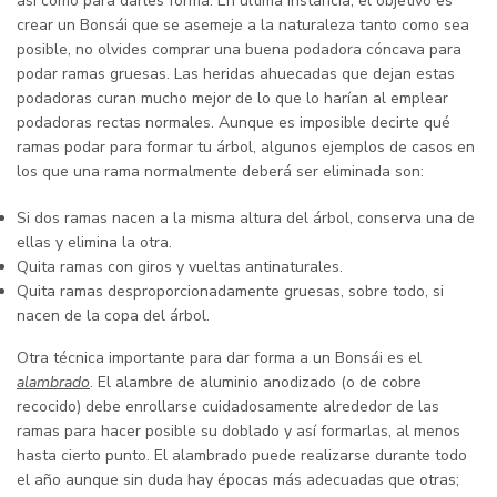
así como para darles forma. En última instancia, el objetivo es
crear un Bonsái que se asemeje a la naturaleza tanto como sea
posible, no olvides comprar una buena podadora cóncava para
podar ramas gruesas. Las heridas ahuecadas que dejan estas
podadoras curan mucho mejor de lo que lo harían al emplear
podadoras rectas normales. Aunque es imposible decirte qué
ramas podar para formar tu árbol, algunos ejemplos de casos en
los que una rama normalmente deberá ser eliminada son:
Si dos ramas nacen a la misma altura del árbol, conserva una de
ellas y elimina la otra.
Quita ramas con giros y vueltas antinaturales.
Quita ramas desproporcionadamente gruesas, sobre todo, si
nacen de la copa del árbol.
Otra técnica importante para dar forma a un Bonsái es el
alambrado
. El alambre de aluminio anodizado (o de cobre
recocido) debe enrollarse cuidadosamente alrededor de las
ramas para hacer posible su doblado y así formarlas, al menos
hasta cierto punto. El alambrado puede realizarse durante todo
el año aunque sin duda hay épocas más adecuadas que otras;