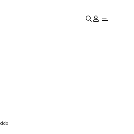
A
cido