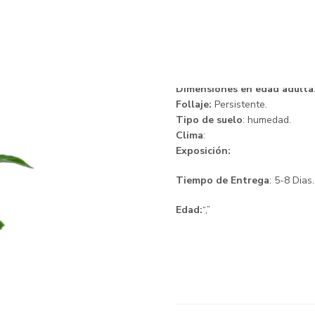
Espatofilio
Descripción.
Dimensiones en edad adulta
Follaje:
Persistente.
Tipo de suelo
: humedad.
Clima
:
Exposición:
Tiempo de Entrega
: 5-8 Dias.
Edad:
“,”