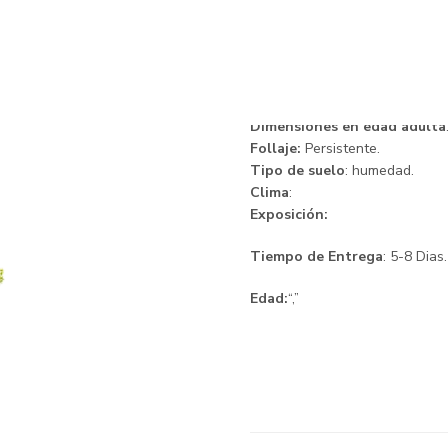
Diosma
Descripción.
Dimensiones en edad adulta
Follaje:
Persistente.
Tipo de suelo
: humedad.
Clima
:
Exposición:
Tiempo de Entrega
: 5-8 Dias.
Edad:
“,”